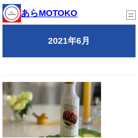
内
容
あらMOTOKO
を
ス
キ
ッ
2021年6月
プ